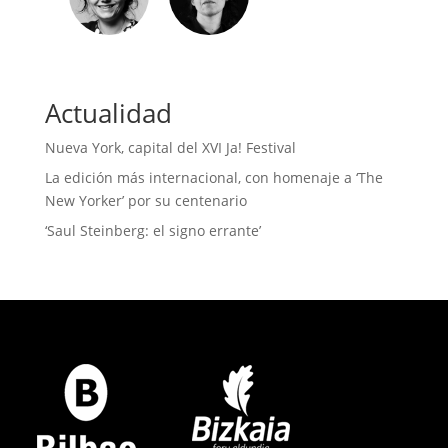
Actualidad
Nueva York, capital del XVI Ja! Festival
La edición más internacional, con homenaje a ‘The
New Yorker’ por su centenario
‘Saul Steinberg: el signo errante’