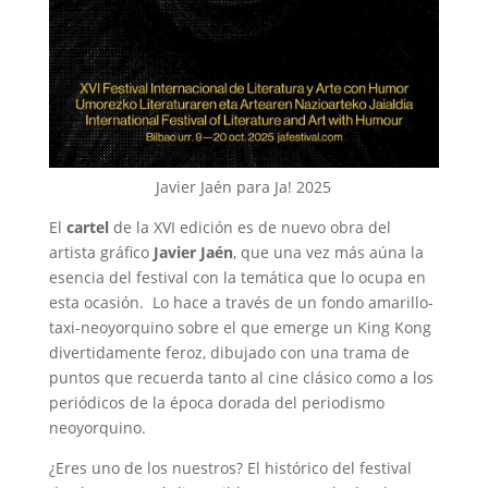
Javier Jaén para Ja! 2025
El
cartel
de la XVI edición es de nuevo obra del
artista gráfico
Javier Jaén
, que una vez más aúna la
esencia del festival con la temática que lo ocupa en
esta ocasión. Lo hace a través de un fondo amarillo-
taxi-neoyorquino sobre el que emerge un King Kong
divertidamente feroz, dibujado con una trama de
puntos que recuerda tanto al cine clásico como a los
periódicos de la época dorada del periodismo
neoyorquino.
¿Eres uno de los nuestros? El histórico del festival