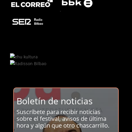
.
Boletín de noticias
Suscríbete para recibir noticias
sobre el festival, avisos de última
hora y algún que otro chascarrillo.