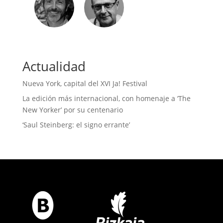
Actualidad
Nueva York, capital del XVI Ja! Festival
La edición más internacional, con homenaje a ‘The
New Yorker’ por su centenario
‘Saul Steinberg: el signo errante’