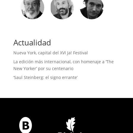
Actualidad
Nueva York, capital del XVI Ja! Festival
La edición más internacional, con homenaje a ‘The
New Yorker’ por su centenario
‘Saul Steinberg: el signo errante’