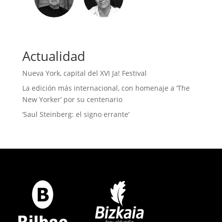
Actualidad
Nueva York, capital del XVI Ja! Festival
La edición más internacional, con homenaje a ‘The
New Yorker’ por su centenario
‘Saul Steinberg: el signo errante’