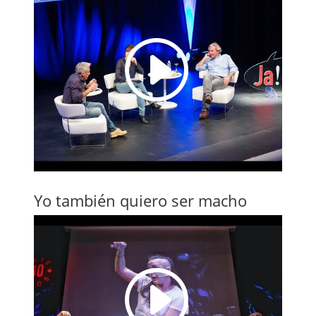
I
Yo también quiero ser macho
I