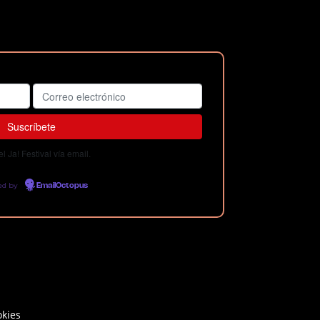
 Ja! Festival vía email.
ed by
EmailOctopus
okies