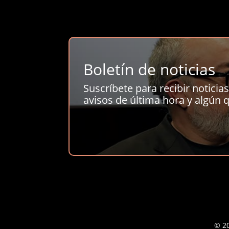
Boletín de noticias
Suscríbete para recibir noticias 
avisos de última hora y algún q
© 20