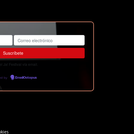
 Ja! Festival vía email.
ed by
EmailOctopus
okies