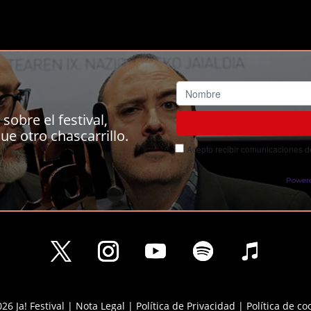
sobre el festival,
ue otro chascarrillo.
Acepto recibir comunicaciones del
Power
26 Ja! Festival |
Nota Legal
|
Política de Privacidad
|
Política de co