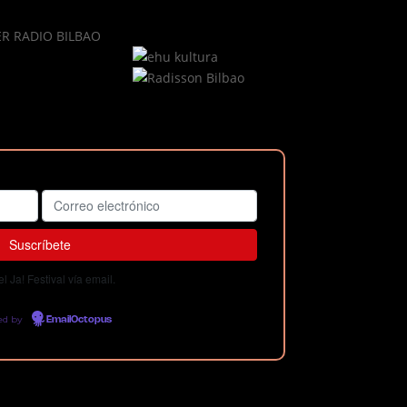
 Ja! Festival vía email.
ed by
EmailOctopus