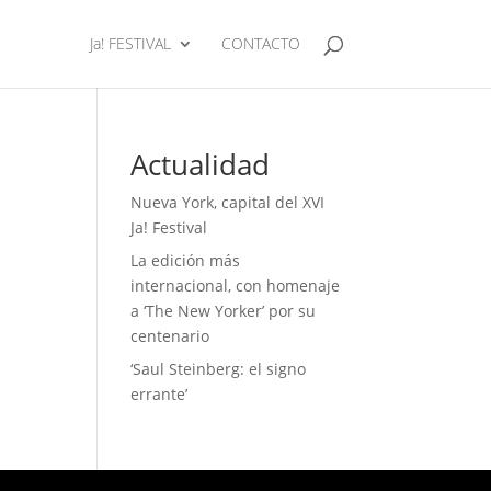
Ja! FESTIVAL
CONTACTO
Actualidad
Nueva York, capital del XVI
Ja! Festival
La edición más
internacional, con homenaje
a ‘The New Yorker’ por su
centenario
‘Saul Steinberg: el signo
errante’