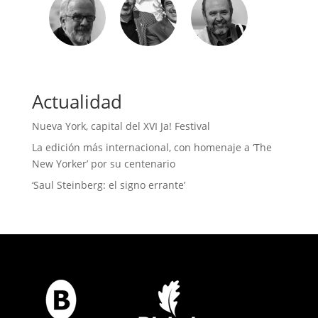
Actualidad
Nueva York, capital del XVI Ja! Festival
La edición más internacional, con homenaje a ‘The
New Yorker’ por su centenario
‘Saul Steinberg: el signo errante’