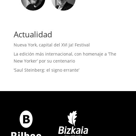
Actualidad
Nueva York, capital del XVI Ja! Festival
La edición más internacional, con homenaje a ‘The
New Yorker’ por su centenario
‘Saul Steinberg: el signo errante’