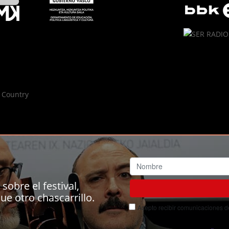
sobre el festival,
ue otro chascarrillo.
Acepto recibir comunicaciones del