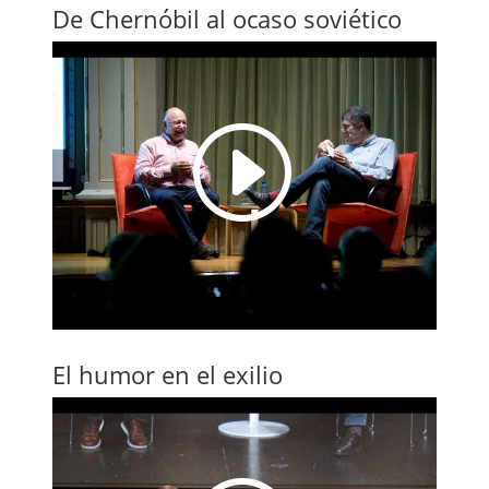
De Chernóbil al ocaso soviético
I
El humor en el exilio