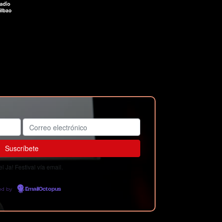
 Ja! Festival vía email.
ed by
EmailOctopus