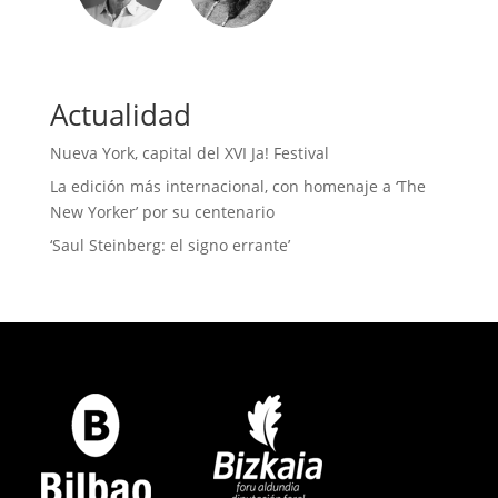
Actualidad
Nueva York, capital del XVI Ja! Festival
La edición más internacional, con homenaje a ‘The
New Yorker’ por su centenario
‘Saul Steinberg: el signo errante’