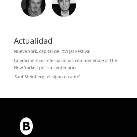
Actualidad
Nueva York, capital del XVI Ja! Festival
La edición más internacional, con homenaje a ‘The
New Yorker’ por su centenario
‘Saul Steinberg: el signo errante’