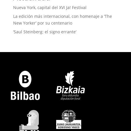
Nueva York, capital del XVI Ja! Festival
La edición más internacional, con homenaje a ‘The
New Yorker’ por su centenario
‘Saul Steinberg: el signo errante’