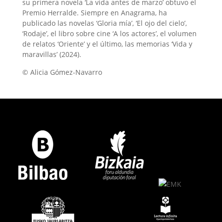
su primera novela ‘La vida antes de marzo’ obtuvo el
Premio Herralde. Siempre en Anagrama, ha
publicado las novelas ‘Gloria mía’, ‘El ojo del cielo’,
‘Rodaje’, el libro sobre cine ‘A los actores’, el volumen
de relatos ‘Oriente’ y el último, las memorias ‘Vida y
maravillas’ (2024).
© Alicia Gómez-Navarro