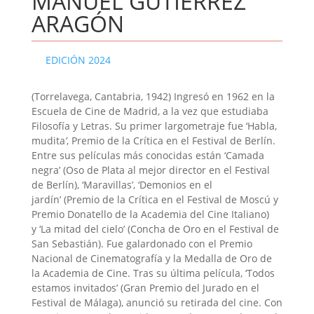
MANUEL GUTIÉRREZ
ARAGÓN
EDICIÓN 2024
(Torrelavega, Cantabria, 1942) Ingresó en 1962 en la
Escuela de Cine de Madrid, a la vez que estudiaba
Filosofía y Letras. Su primer largometraje fue ‘Habla,
mudita
’
, Premio de la Crítica en el Festival de Berlín.
Entre sus películas más conocidas están ‘
Camada
negra’
(Oso de Plata al mejor director en el Festival
de Berlín), ‘Maravillas’, ‘Demonios en el
jardín’ (Premio de la Crítica en el Festival de Moscú
y
Premio Donatello de la Academia del Cine Italiano)
y
‘La mitad del cielo’ (Concha de Oro en el Festival de
San Sebastián). Fue galardonado con el Premio
Nacional de Cinematografía y la Medalla de Oro de
la Academia de Cine. Tras su ú
ltima pel
ícula, ‘Todos
estamos invitados’ (Gran Premio del Jurado en el
Festival de Má
laga), anunci
ó su retirada del cine. Con