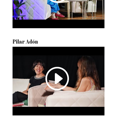
Pilar Adón
I