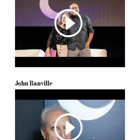
I
John Banville
I