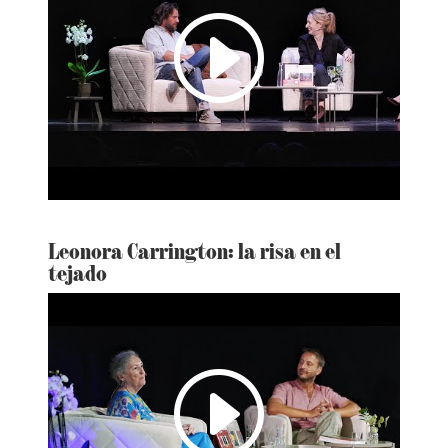
I
Leonora Carrington: la risa en el
tejado
I