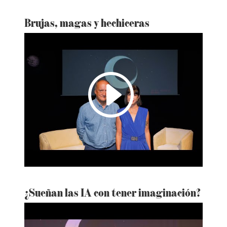
Brujas, magas y hechiceras
I
¿Sueñan las IA con tener imaginación?