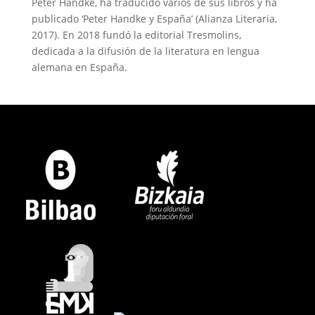
Peter Handke, ha traducido varios de sus libros y ha
publicado ‘Peter Handke y España’ (Alianza Literaria,
2017). En 2018 fundó la editorial Tresmolins,
dedicada a la difusión de la literatura en lengua
alemana en España.