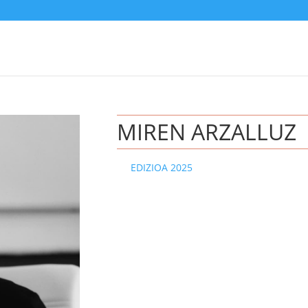
MIREN ARZALLUZ
EDIZIOA 2025