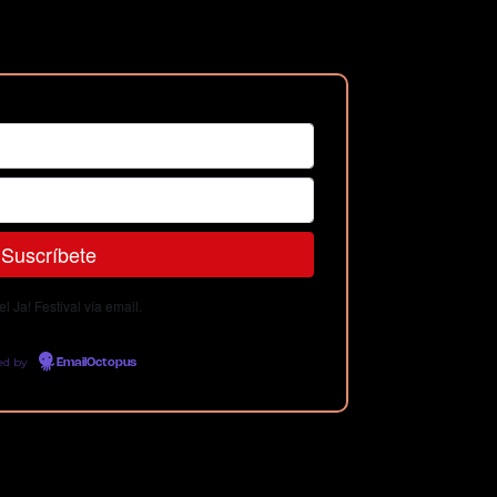
 Ja! Festival vía email.
ed by
EmailOctopus