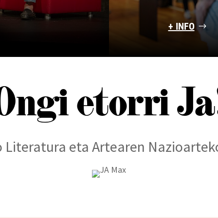
+ INFO
Ongi etorri Ja
Literatura eta Artearen Nazioarteko