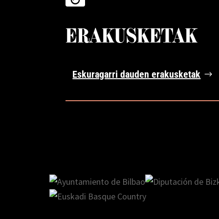
ERAKUSKETAK
Eskuragarri dauden erakusketak