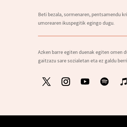
Beti bezala, sormenaren, pentsamendu krit
umorearen ikuspegitik egingo dugu.
Azken barre egiten duenak egiten omen d
gaitzazu sare sozialetan eta ez galdu berr