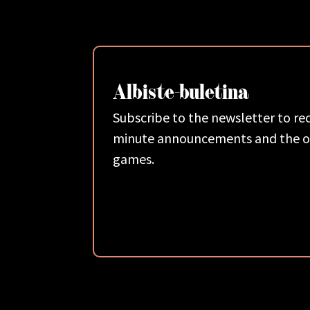
Albiste-buletina
Subscribe to the newsletter to rec
minute announcements and the od
games.