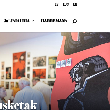
ES
EUS
EN
Ja! JAIALDIA
HARREMANA
usketak