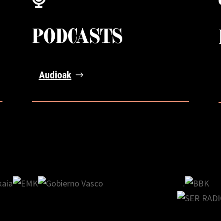
PODCASTS
Audioak
.