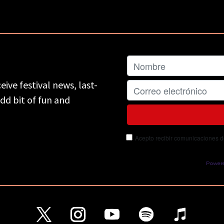
eive festival news, last-
d bit of fun and
Acepto recibir comunicaciones del
Power