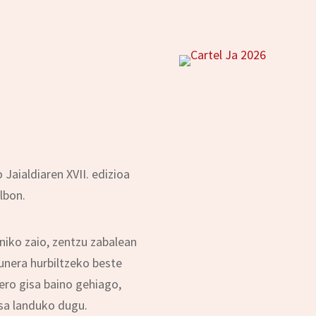
Jaialdiaren XVII. edizioa
lbon.
iniko zaio, zentzu zabalean
zunera hurbiltzeko beste
ero gisa baino gehiago,
isa landuko dugu.