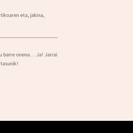
ikoaren eta, jakina,
u barre onena… Ja! Jarrai
itasunik!