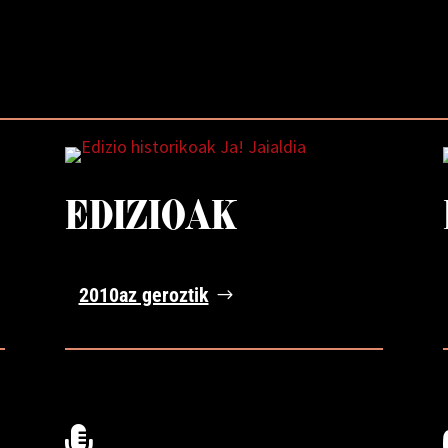
EDIZIOAK
2010az geroztik
