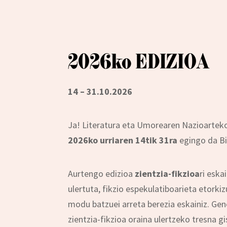
2026ko EDIZIOA
14 – 31.10.2026
Ja! Literatura eta Umorearen Nazioarteko 
2026ko urriaren 14tik 31ra
egingo da Bi
Aurtengo edizioa
zientzia-fikzioa
ri eska
ulertuta, fikzio espekulatiboarieta etorki
modu batzuei arreta berezia eskainiz. Gen
zientzia-fikzioa oraina ulertzeko tresna g