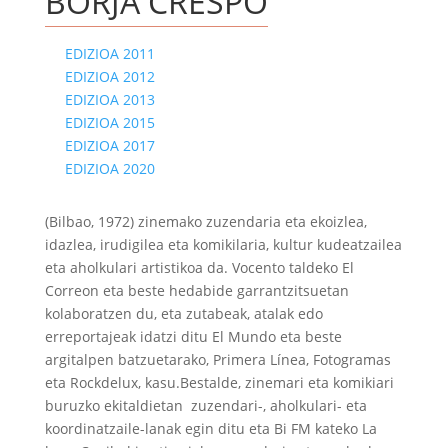
BORJA CRESPO
EDIZIOA 2011
EDIZIOA 2012
EDIZIOA 2013
EDIZIOA 2015
EDIZIOA 2017
EDIZIOA 2020
(Bilbao, 1972) zinemako zuzendaria eta ekoizlea,
idazlea, irudigilea eta komikilaria, kultur kudeatzailea
eta aholkulari artistikoa da. Vocento taldeko El
Correon eta beste hedabide garrantzitsuetan
kolaboratzen du, eta zutabeak, atalak edo
erreportajeak idatzi ditu El Mundo eta beste
argitalpen batzuetarako, Primera Línea, Fotogramas
eta Rockdelux, kasu.Bestalde, zinemari eta komikiari
buruzko ekitaldietan zuzendari-, aholkulari- eta
koordinatzaile-lanak egin ditu eta Bi FM kateko La