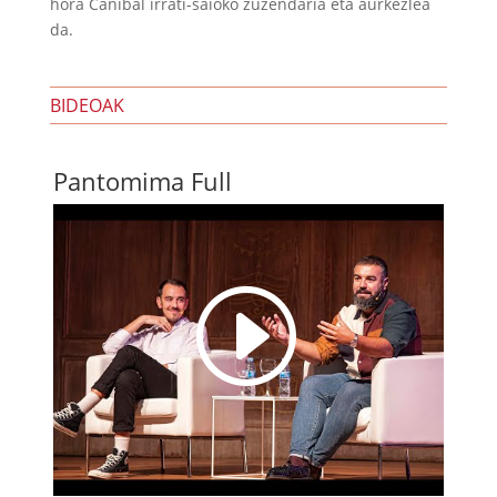
hora Canibal irrati-saioko zuzendaria eta aurkezlea
da.
BIDEOAK
Pantomima Full
I