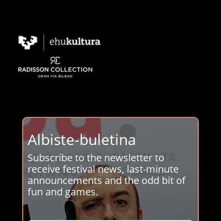
Albiste-buletina
Subscribe to the newsletter to
receive festival news, last-minute
announcements and the odd bit of
fun and games.