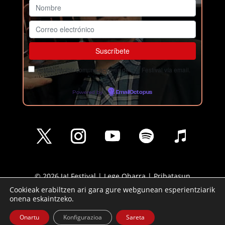
Acepto recibir comunicaciones del Ja! Festival vía email.
Powered by
EmailOctopus
© 2026 Ja! Festival |
Lege Oharra
|
Pribatasun
Politika
|
Cookie Politika
Cookieak erabiltzen ari gara gure webgunean esperientziarik
onena eskaintzeko.
Onartu
Konfigurazioa
Sareta