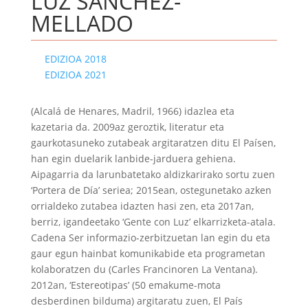
LUZ SÁNCHEZ-
MELLADO
EDIZIOA 2018
EDIZIOA 2021
(Alcalá de Henares, Madril, 1966) idazlea eta
kazetaria da. 2009az geroztik, literatur eta
gaurkotasuneko zutabeak argitaratzen ditu El Paísen,
han egin duelarik lanbide-jarduera gehiena.
Aipagarria da larunbatetako aldizkarirako sortu zuen
‘Portera de Día’ seriea; 2015ean, ostegunetako azken
orrialdeko zutabea idazten hasi zen, eta 2017an,
berriz, igandeetako ‘Gente con Luz’ elkarrizketa-atala.
Cadena Ser informazio-zerbitzuetan lan egin du eta
gaur egun hainbat komunikabide eta programetan
kolaboratzen du (Carles Francinoren La Ventana).
2012an, ‘Estereotipas’ (50 emakume-mota
desberdinen bilduma) argitaratu zuen, El País