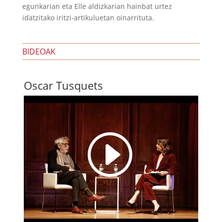
egunkarian eta Elle aldizkarian hainbat urtez
idatzitako iritzi-artikuluetan oinarrituta.
BIDEOAK
Oscar Tusquets
I